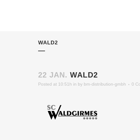
WALD2
22 JAN.
WALD2
Posted at 10:51h
in
by
bm-distribution-gmbh
0 C