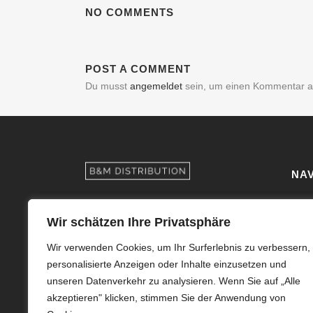
NO COMMENTS
POST A COMMENT
Du musst
angemeldet
sein, um einen Kommentar 
NAV
Kont
B&M Distribution GmbH
Wir schätzen Ihre Privatsphäre
Im Bühl 39
Über
71287 Weissach, Germany
Wir verwenden Cookies, um Ihr Surferlebnis zu verbessern,
Sho
personalisierte Anzeigen oder Inhalte einzusetzen und
kontakt@bm-distribution.de
unseren Datenverkehr zu analysieren. Wenn Sie auf „Alle
Tel: +49 (0) 7044 211 978 3
Imp
akzeptieren" klicken, stimmen Sie der Anwendung von
Fax: +49 (0) 7044 211 978 4