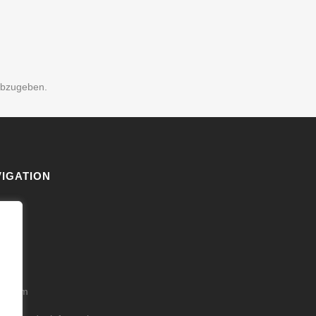
abzugeben.
IGATION
akt
 uns
ps
ressum