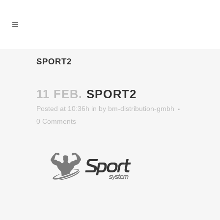
SPORT2
11 FEB.
SPORT2
Posted at 10:36h
in
by
bm-distribution-gmbh
0 Comments