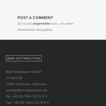
POST A COMMENT
Du musst
angemeldet
sein, um einen
Kommentar abzugeben.
B&M Distribution GmbH
Im Bühl 39
71287 Weissach, Germany
kontakt@bm-distribution.de
Tel: +49 (0) 7044 211 978 3
Fax: +49 (0) 7044 211 978 4