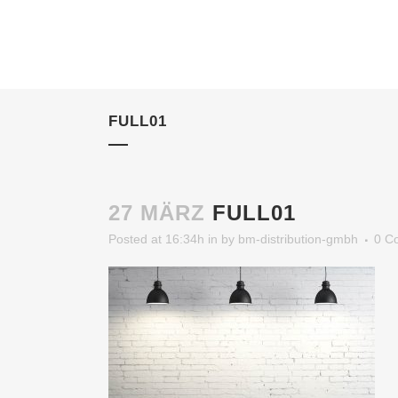
FULL01
27 MÄRZ
FULL01
Posted at 16:34h
in
by
bm-distribution-gmbh
0 C