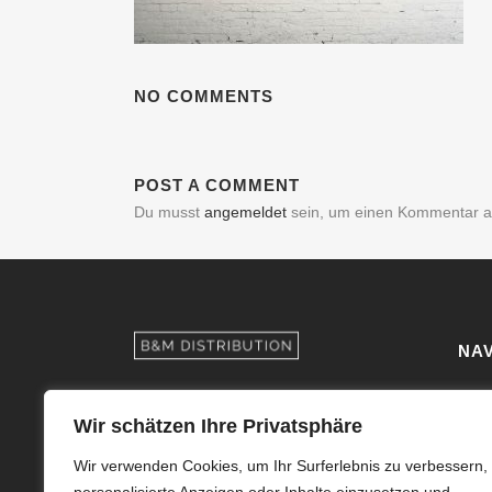
NO COMMENTS
POST A COMMENT
Du musst
angemeldet
sein, um einen Kommentar 
NAV
Kont
B&M Distribution GmbH
Wir schätzen Ihre Privatsphäre
Im Bühl 39
Über
71287 Weissach, Germany
Wir verwenden Cookies, um Ihr Surferlebnis zu verbessern,
Sho