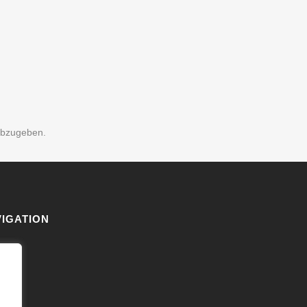
abzugeben.
IGATION
akt
 uns
ps