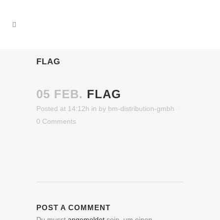
FLAG
05 FEB.
FLAG
Posted at 14:12h
in
by
bm-distribution-gmbh
0 Comments
POST A COMMENT
Du musst
angemeldet
sein, um einen