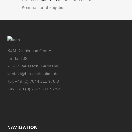
Kommentar abzugeben.
B&M Distribution GmbH
Im Bühl 39
71287 Weissach, Germany
kontakt@bm-distribution.de
Tel: +49 (0) 7044 211 978 3
Fax: +49 (0) 7044 211 978 4
NAVIGATION