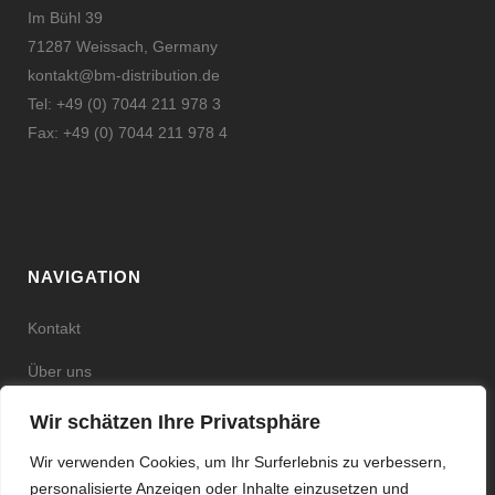
Im Bühl 39
71287 Weissach, Germany
kontakt@bm-distribution.de
Tel: +49 (0) 7044 211 978 3
Fax: +49 (0) 7044 211 978 4
NAVIGATION
Kontakt
Über uns
Shops
Wir schätzen Ihre Privatsphäre
Impressum
Wir verwenden Cookies, um Ihr Surferlebnis zu verbessern,
personalisierte Anzeigen oder Inhalte einzusetzen und