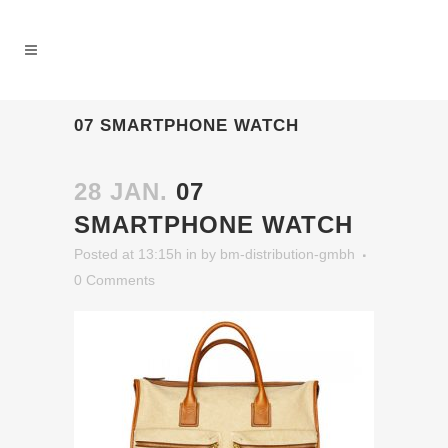
07 SMARTPHONE WATCH
28 JAN.
07
SMARTPHONE WATCH
Posted at 13:15h
in
by
bm-distribution-gmbh
0 Comments