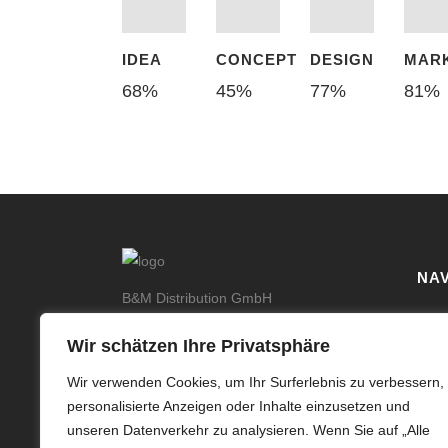
IDEA
CONCEPT
DESIGN
MAR
68
%
45
%
77
%
81
%
NAV
B&M Distribution GmbH
Im Bühl 39
Kont
Wir schätzen Ihre Privatsphäre
71287 Weissach, Germany
Über
kontakt@bm-distribution.de
Wir verwenden Cookies, um Ihr Surferlebnis zu verbessern,
Tel: +49 (0) 7044 211 978 3
Sho
personalisierte Anzeigen oder Inhalte einzusetzen und
Fax: +49 (0) 7044 211 978 4
unseren Datenverkehr zu analysieren. Wenn Sie auf „Alle
Imp