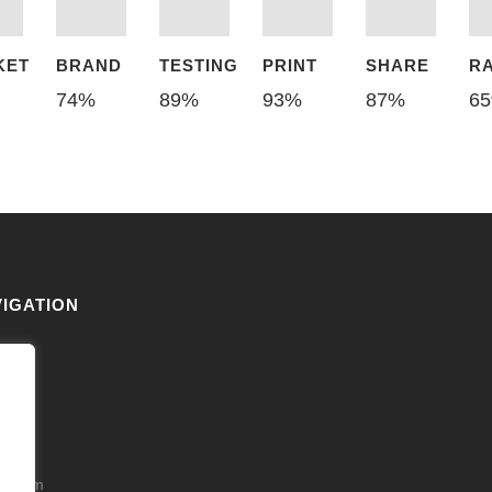
KET
BRAND
TESTING
PRINT
SHARE
R
74
%
89
%
93
%
87
%
65
IGATION
akt
 uns
ps
ressum