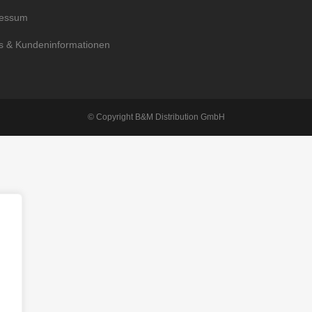
ressum
 & Kundeninformationen
© Copyright B&M Distribution GmbH