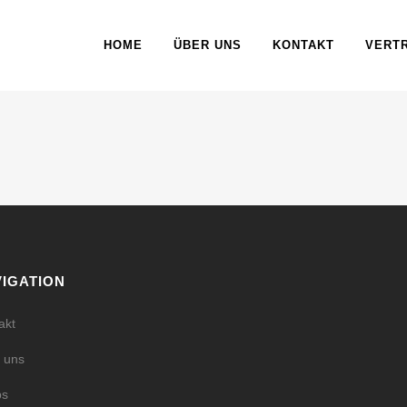
HOME
ÜBER UNS
KONTAKT
VERT
IGATION
akt
 uns
ps