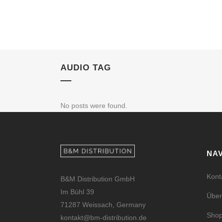
AUDIO TAG
No posts were found.
NAV
Kont
B&M Distribution GmbH
Im Bühl 39
Über
71287 Weissach, Germany
Sho
kontakt@bm-distribution.de