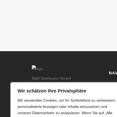
NAV
B&M Distribution GmbH
Im Bühl 39
Kont
Wir schätzen Ihre Privatsphäre
71287 Weissach, Germany
Über
kontakt@bm-distribution.de
Wir verwenden Cookies, um Ihr Surferlebnis zu verbessern,
Tel: +49 (0) 7044 211 978 3
Sho
personalisierte Anzeigen oder Inhalte einzusetzen und
Fax: +49 (0) 7044 211 978 4
unseren Datenverkehr zu analysieren. Wenn Sie auf „Alle
Imp