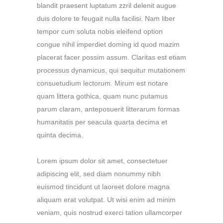
blandit praesent luptatum zzril delenit augue
duis dolore te feugait nulla facilisi. Nam liber
tempor cum soluta nobis eleifend option
congue nihil imperdiet doming id quod mazim
placerat facer possim assum. Claritas est etiam
processus dynamicus, qui sequitur mutationem
consuetudium lectorum. Mirum est notare
quam littera gothica, quam nunc putamus
parum claram, anteposuerit litterarum formas
humanitatis per seacula quarta decima et
quinta decima.
Lorem ipsum dolor sit amet, consectetuer
adipiscing elit, sed diam nonummy nibh
euismod tincidunt ut laoreet dolore magna
aliquam erat volutpat. Ut wisi enim ad minim
veniam, quis nostrud exerci tation ullamcorper