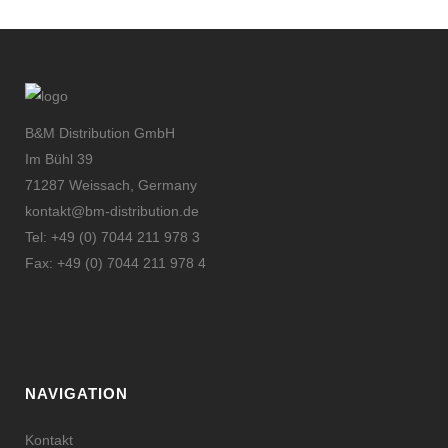
B&M Distribution GmbH
Im Bühl 39
71287 Weissach, Germany
kontakt@bm-distribution.de
Tel: +49 (0) 7044 211 978 3
Fax: +49 (0) 7044 211 978 4
NAVIGATION
Kontakt